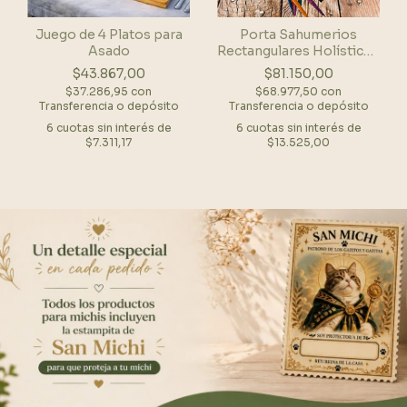
Juego de 4 Platos para
Porta Sahumerios
Asado
Rectangulares Holísticos
Variados x48
$43.867,00
$81.150,00
$37.286,95
con
$68.977,50
con
Transferencia o depósito
Transferencia o depósito
6
cuotas sin interés de
6
cuotas sin interés de
$7.311,17
$13.525,00