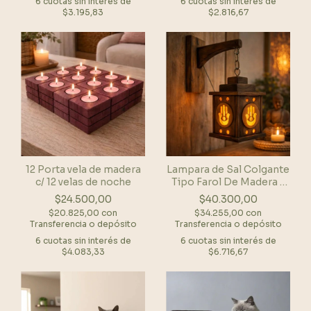
6
cuotas sin interés de
6
cuotas sin interés de
$3.195,83
$2.816,67
12 Porta vela de madera
Lampara de Sal Colgante
c/ 12 velas de noche
Tipo Farol De Madera -
Mano de Fatima
$24.500,00
$40.300,00
$20.825,00
con
$34.255,00
con
Transferencia o depósito
Transferencia o depósito
6
cuotas sin interés de
6
cuotas sin interés de
$4.083,33
$6.716,67